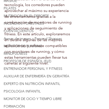
MASAJE
tecnología, los corredores pueden 
PILATES
aprovechar al máximo su experiencia 
NUTRICION EN EL DEPORTE
de entrenamiento gracias a la 
combinación de monitores de running 
INCENDIOS FORESTALES
y aplicaciones de seguimiento de 
CUENTACUENTOS
fitness. En este artículo, exploraremos 
Asesor de imagen y Personal Shopper
en detalle algunas de las mejores 
aplicaciones y software compatibles 
MONITOR DE RUNNING
con monitores de running, y cómo 
MINDFULNESS
estas herramientas pueden llevar tus 
PROFESOR DE ESPAÑOL (ELE)
carreras al siguiente nivel.
ENTRENADOR PERSONAL Y FITNESS
AUXILIAR DE ENFERMERÍA EN GERIATRÍA
EXPERTO EN NUTRICIÓN INFANTIL
PSICOLOGIA INFANTIL
MONITOR DE OCIO Y TIEMPO LIBRE
FORMACIÓN