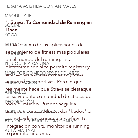
TERAPIA ASISTIDA CON ANIMALES
MAQUILLAJE
1. Strava: Tu Comunidad de Running en 
SOCIAL
Línea
YOGA
DEPORTES
Strava es una de las aplicaciones de 
seguimiento de fitness más populares 
CULTURA
en el mundo del running. Esta 
PELUQUERÍA CANINA
plataforma social te permite registrar y 
MONITOR COMEDORES ESCOLARES
analizar tus carreras, ciclismo y otras 
actividades deportivas. Pero lo que 
ALIMENTACIÓN
realmente hace que Strava se destaque 
ANIMALES
es su vibrante comunidad de atletas de 
DECORACIÓN
todo el mundo. Puedes seguir a 
amigos y competidores, dar "kudos" a 
MONITOR DE LUDOTECA
sus actividades y unirte a desafíos. La 
ETOLOGIA Y PSICOLOGIA CANINA
integración con tu monitor de running 
AULA MATINAL
te permite sincronizar 