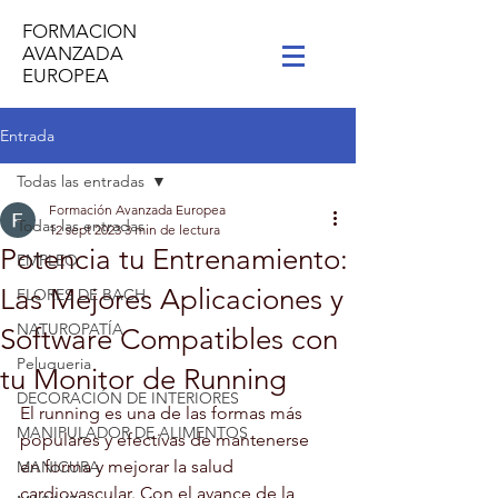
FORMACION
AVANZADA
EUROPEA
Entrada
Todas las entradas
Formación Avanzada Europea
Todas las entradas
12 sept 2023
3 min de lectura
Potencia tu Entrenamiento:
EMPLEO
Las Mejores Aplicaciones y
FLORES DE BACH
NATUROPATÍA
Software Compatibles con
Peluqueria
tu Monitor de Running
DECORACIÓN DE INTERIORES
El running es una de las formas más 
MANIPULADOR DE ALIMENTOS
populares y efectivas de mantenerse 
en forma y mejorar la salud 
MANICURA
cardiovascular. Con el avance de la 