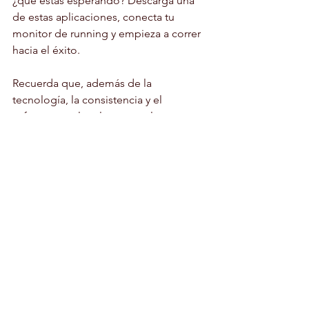
¿qué estás esperando? Descarga una 
de estas aplicaciones, conecta tu 
monitor de running y empieza a correr 
hacia el éxito.
Recuerda que, además de la 
tecnología, la consistencia y el 
esfuerzo son las claves para lograr tus 
metas de running. Disfruta de tus 
carreras y aprovecha al máximo tu 
monitor de running y las aplicaciones 
compatibles para convertirte en el 
mejor corredor que puedes ser.
Running
Monitores de Running
Aplicaciones de Running
Fitness
Entrenamiento
Tecnología Deportiva
MONITOR DE RUNNING