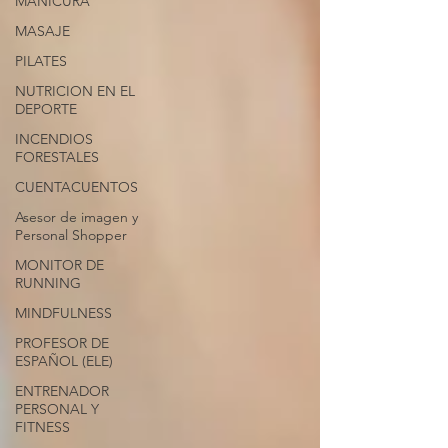
MANICURA
MASAJE
PILATES
NUTRICION EN EL
DEPORTE
INCENDIOS
FORESTALES
CUENTACUENTOS
Asesor de imagen y
Personal Shopper
MONITOR DE
RUNNING
MINDFULNESS
PROFESOR DE
ESPAÑOL (ELE)
ENTRENADOR
PERSONAL Y
FITNESS