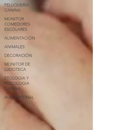
PELUQUERÍA
CANINA
MONITOR
COMEDORES
ESCOLARES
ALIMENTACIÓN
ANIMALES
DECORACIÓN
MONITOR DE
LUDOTECA
ETOLOGIA Y
PSICOLOGIA
CANINA
AULA MATINAL