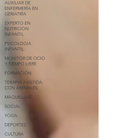
AUXILIAR DE
ENFERMERÍA EN
GERIATRÍA
EXPERTO EN
NUTRICIÓN
INFANTIL
PSICOLOGIA
INFANTIL
MONITOR DE OCIO
Y TIEMPO LIBRE
FORMACIÓN
TERAPIA ASISTIDA
CON ANIMALES
MAQUILLAJE
SOCIAL
YOGA
DEPORTES
CULTURA